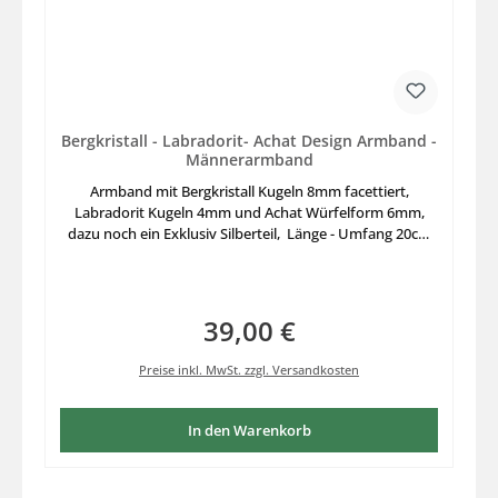
Bergkristall - Labradorit- Achat Design Armband -
Männerarmband
Armband mit Bergkristall Kugeln 8mm facettiert,
Labradorit Kugeln 4mm und Achat Würfelform 6mm,
dazu noch ein Exklusiv Silberteil, Länge - Umfang 20cm,
ausgesuchte Edelsteine zusammengestellt auf stabilem
Elastikfaden aufgezogen, Länge für größeren
Armumfang nicht nur für Männerarme
39,00 €
Regulärer Preis:
Preise inkl. MwSt. zzgl. Versandkosten
In den Warenkorb