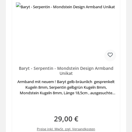
Baryt - Serpentin - Mondstein Design Armband
Unikat
Armband mit neuem ! Baryt gelb-bräunlich gesprenkelt
Kugeln 8mm, Serpentin gelbgrün Kugeln 8mm,
Mondstein Kugeln 8mm, Länge 18,5cm , ausgesuchte
Stück Hand aufgezogen mit stabilem Elastikfaden
29,00 €
Regulärer Preis:
Preise inkl. MwSt. zzgl. Versandkosten