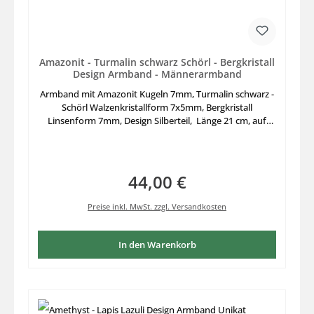
Amazonit - Turmalin schwarz Schörl - Bergkristall
Design Armband - Männerarmband
Armband mit Amazonit Kugeln 7mm, Turmalin schwarz -
Schörl Walzenkristallform 7x5mm, Bergkristall
Linsenform 7mm, Design Silberteil, Länge 21 cm, auf
stabilem Elastikfaden aufgezogen, schönes Design
Einzelstück mit größerem Umfang auch für Männer
tragbar.
44,00 €
Regulärer Preis:
Preise inkl. MwSt. zzgl. Versandkosten
In den Warenkorb