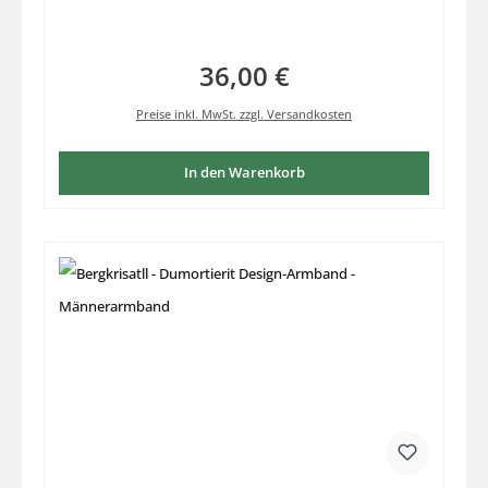
18,5cm , ausgesuchte Stück Hand aufgezogen mit
stabilem Elastikfaden
36,00 €
Regulärer Preis:
Preise inkl. MwSt. zzgl. Versandkosten
In den Warenkorb