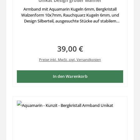
Unikat Design größer Männer
Armband mit Aquamarin Kugeln 6mm, Bergkristall
Walzenform 10x7mm, Rauchquarz Kugeln 6mm, und
Design Silberteil, ausgesuchte Stücke auf stabilem
Elastikfaden aufgezogen, größere Länge 22cm nicht nur
für Männer
39,00 €
Regulärer Preis:
Preise inkl. MwSt. zzgl. Versandkosten
In den Warenkorb