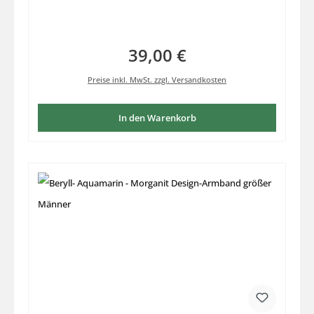
Elastikfaden aufgezogen mit Extra Silberteil
39,00 €
Regulärer Preis:
Preise inkl. MwSt. zzgl. Versandkosten
In den Warenkorb