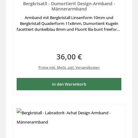
Bergkrisatll - Dumortierit Design-Armband -
Männerarmband
Armband mit Bergkristall Linsenform 10mm und
Bergkristall Quaderform 11x8mm, Dumortierit Kugeln
facettiert dunkelblau 8mm und Fluorit lila-bunt freeform,
Länge - Umfang 21cm, ausgesuchte Edelsteine
zusammengestellt auf stabilem Elastikfaden
aufgezogen, Länge für größeren Armumfang nicht nur
für Männerarme
36,00 €
Regulärer Preis:
Preise inkl. MwSt. zzgl. Versandkosten
In den Warenkorb