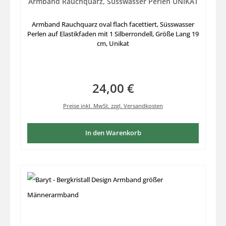
Armband Rauchquarz, Süsswasser Perlen UNIKAT
Armband Rauchquarz oval flach facettiert, Süsswasser
Perlen auf Elastikfaden mit 1 Silberrondell, Größe Lang 19
cm, Unikat
24,00 €
Regulärer Preis:
Preise inkl. MwSt. zzgl. Versandkosten
In den Warenkorb