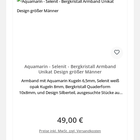
Aquamarin - Selenit - Bergkristall Armband
Unikat Design größer Männer
Armband mit Aquamarin Kugeln 6,5mm, Selenit weiß
opak Kugeln 8mm, Bergkristall Quaderform
10x8mm, und Design Silberteil, ausgesuchte Stücke auf
stabilem Elastikfaden aufgezogen, größere Länge 21cm
nicht nur für Männer
49,00 €
Regulärer Preis:
Preise inkl. MwSt. zzgl. Versandkosten