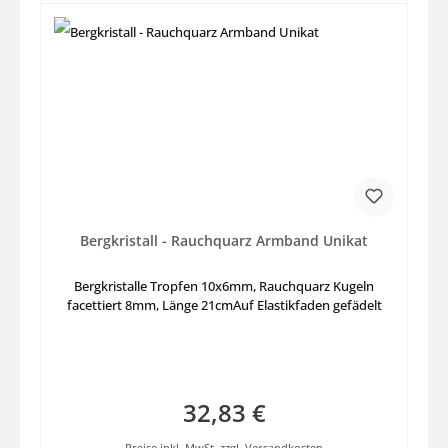
Bergkristall - Rauchquarz Armband Unikat
Bergkristalle Tropfen 10x6mm, Rauchquarz Kugeln
facettiert 8mm, Länge 21cmAuf Elastikfaden gefädelt
32,83 €
Regulärer Preis:
Preise inkl. MwSt. zzgl. Versandkosten