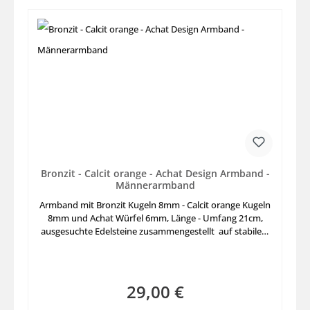
Bronzit - Calcit orange - Achat Design Armband -
Männerarmband
Armband mit Bronzit Kugeln 8mm - Calcit orange Kugeln
8mm und Achat Würfel 6mm, Länge - Umfang 21cm,
ausgesuchte Edelsteine zusammengestellt auf stabilem
Elastikfaden aufgezogen, Länge für größeren
Armumfang nicht nur für Männerarme
29,00 €
Regulärer Preis: