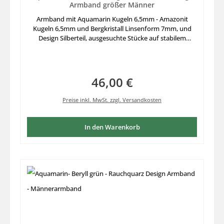
Armband größer Männer
Armband mit Aquamarin Kugeln 6,5mm - Amazonit
Kugeln 6,5mm und Bergkristall Linsenform 7mm, und
Design Silberteil, ausgesuchte Stücke auf stabilem
Elastikfaden aufgezogen, größere Länge 21cm nicht nur
für Männer
46,00 €
Regulärer Preis:
Preise inkl. MwSt. zzgl. Versandkosten
In den Warenkorb