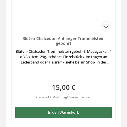
Blüten Chalcedon Anhänger Trommelstein
gebohrt
Blüten- Chalcedon Trommelstein gebohrt, Madagaskar, 4
x 3,3 x 1cm, 29g, schönes Einzelstück zum tragen an
Lederband oder Halsreif - siehe bei im Shop in der
Kategorie Sonstiges
15,00 €
Regulärer Preis:
Preise inkl. MwSt. zzgl. Versandkosten
In den Warenkorb