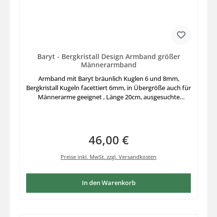
Baryt - Bergkristall Design Armband größer
Männerarmband
Armband mit Baryt bräunlich Kuglen 6 und 8mm,
Bergkristall Kugeln facettiert 6mm, in Übergröße auch für
Männerarme geeignet , Länge 20cm, ausgesuchte
Edelsteine auf stabilem Elastikfaden aufgezogen
46,00 €
Regulärer Preis:
Preise inkl. MwSt. zzgl. Versandkosten
In den Warenkorb