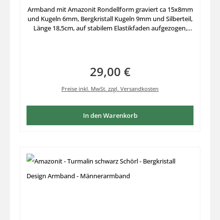
Armband mit Amazonit Rondellform graviert ca 15x8mm
und Kugeln 6mm, Bergkristall Kugeln 9mm und Silberteil,
Länge 18,5cm, auf stabilem Elastikfaden aufgezogen,
ausgesuchte Edelsteine individuell zusammengestellt.
29,00 €
Regulärer Preis:
Preise inkl. MwSt. zzgl. Versandkosten
In den Warenkorb