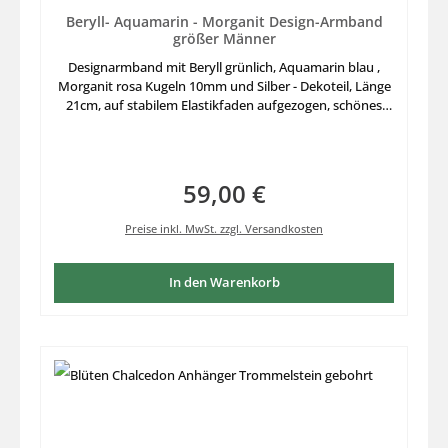
Beryll- Aquamarin - Morganit Design-Armband
größer Männer
Designarmband mit Beryll grünlich, Aquamarin blau ,
Morganit rosa Kugeln 10mm und Silber - Dekoteil, Länge
21cm, auf stabilem Elastikfaden aufgezogen, schönes
Design Einzelstück mit größerem Umfang auch für
Männer tragbar.
59,00 €
Regulärer Preis:
Preise inkl. MwSt. zzgl. Versandkosten
In den Warenkorb