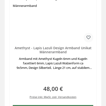
Amethyst - Lapis Lazuli Design Armband Unikat
Männerarmband
Armband mit Amethyst Kugeln 6mm und Kugeln
facettiert 6mm, Lapis Lazuli Walzenform ca
9x5mm, Design Silberteil, Länge 21 cm, auf stabilem
Elastikfaden aufgezogen, schönes Design Einzelstück mit
größerem Umfang auch für Männer tragbar.
48,00 €
Regulärer Preis:
Preise inkl. MwSt. zzgl. Versandkosten