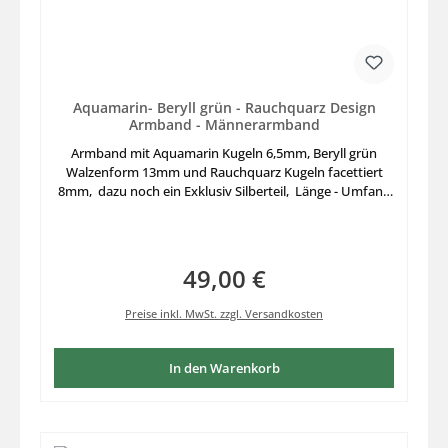
Aquamarin- Beryll grün - Rauchquarz Design
Armband - Männerarmband
Armband mit Aquamarin Kugeln 6,5mm, Beryll grün
Walzenform 13mm und Rauchquarz Kugeln facettiert
8mm, dazu noch ein Exklusiv Silberteil, Länge - Umfang
20cm, ausgesuchte Edelsteine zusammengestellt auf
stabilem Elastikfaden aufgezogen, Länge für größeren
Armumfang nicht nur für Männerarme
49,00 €
Regulärer Preis:
Preise inkl. MwSt. zzgl. Versandkosten
In den Warenkorb