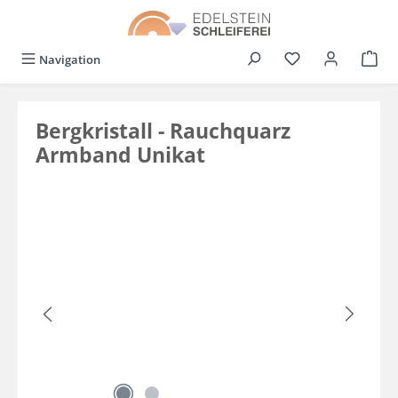
alt springen
Du hast 0 Produkt
Navigation
Bergkristall - Rauchquarz
Armband Unikat
Bildergalerie überspringen