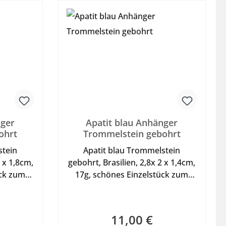
nger
Apatit blau Anhänger
ohrt
Trommelstein gebohrt
stein
Apatit blau Trommelstein
2 x 1,8cm,
gebohrt, Brasilien, 2,8x 2 x 1,4cm,
ück zum
17g, schönes Einzelstück zum
 oder
tragen an Lederband oder
 Shop in
Halsreif - siehe bei im Shop in
iges
der Kategorie Sonstiges
11,00 €
eis:
Regulärer Preis: