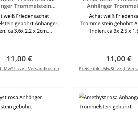
nger Trommelstein
Anhänger Trommel
gebohrt
gebohrt
t weiß Friedensachat
Achat weiß Friedens
stein gebohrt Anhänger,
Trommelstein gebohrt A
en, ca 3,6x 2,2 x 2cm,
Indien, ca 3x 2,5 x 1
chönes Einzelstück zum
27g, schönes Einzelst
gen als Anhänger mit
tragen als Anhänger
d oder Halsreif s. in der
Lederband oder Halsreif 
11,00 €
11,00 €
Regulärer Preis:
Regulärer Pr
rie Sonstiges, Abb. mit
Kategorie Sonstiges, A
In den Warenkorb
In den Warenkor
Dekoband.
Dekoband.
kl. MwSt. zzgl. Versandkosten
Preise inkl. MwSt. zzgl. Ver