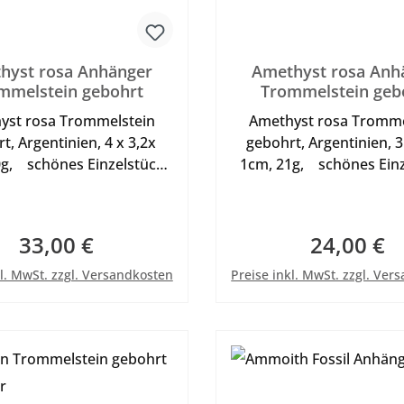
hyst rosa Anhänger
Amethyst rosa Anh
mmelstein gebohrt
Trommelstein geb
yst rosa Trommelstein
Amethyst rosa Tromme
t, Argentinien, 4 x 3,2x
gebohrt, Argentinien, 3 
0g, schönes Einzelstück
1cm, 21g, schönes Einz
agen an Lederband oder
zum tragen an Lederba
f - siehe bei im Shop in
Halsreif - siehe bei im
gorie Sonstiges , Abb. ist
der Kategorie Sonstiges ,
33,00 €
24,00 €
Regulärer Preis:
Regulärer Pr
mit Dekoband
mit Dekoband
In den Warenkorb
In den Warenkor
kl. MwSt. zzgl. Versandkosten
Preise inkl. MwSt. zzgl. Ver