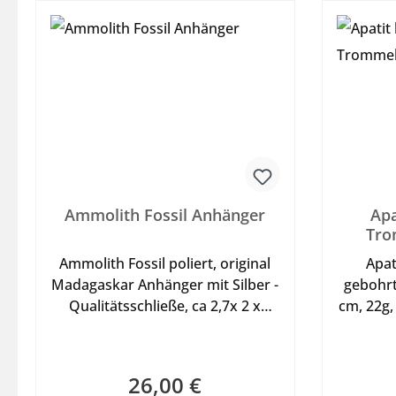
Ammolith Fossil Anhänger
Apa
Tro
Ammolith Fossil poliert, original
Apat
Madagaskar Anhänger mit Silber -
gebohrt,
Qualitätsschließe, ca 2,7x 2 x
cm, 22g,
0,5cm, 8g, ausgesuchtes
trag
Einzelstück gearbeitet als
Halsrei
Anhänger zum tragen als
der
26,00 €
Regulärer Preis:
Halskette mit Lederband oder