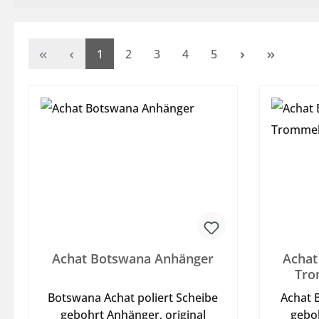
Seite
Seite
Seite
Seite
Seite
1
2
3
4
5
Achat Botswana Anhänger
Achat
Tro
Botswana Achat poliert Scheibe
Achat 
gebohrt Anhänger, original
geboh