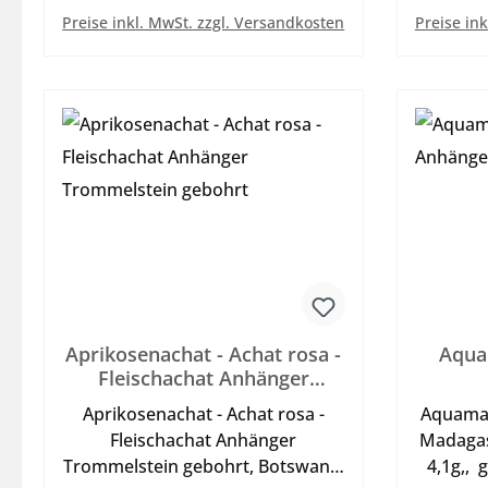
In den Warenkorb
Halsreif s. unter Zubehör, Abb.
Preise inkl. MwSt. zzgl. Versandkosten
Preise in
mit Dekoband.
Aprikosenachat - Achat rosa -
Aquam
Fleischachat Anhänger
Trommelstein gebohrt
Aprikosenachat - Achat rosa -
Aquamari
Fleischachat Anhänger
Madagask
Trommelstein gebohrt, Botswana,
4,1g,, 