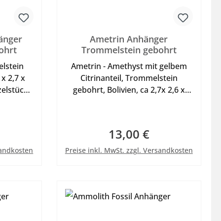
änger
Ametrin Anhänger
ohrt
Trommelstein gebohrt
lstein
Ametrin - Amethyst mit gelbem
x 2,7 x
Citrinanteil, Trommelstein
elstück
gebohrt, Bolivien, ca 2,7x 2,6 x
nd oder
1,8cm, 17g, schönes Einzelstück
 Shop in
mit Bohrung zum anhängen
 Abb. ist
geeignet für Lederband oder
13,00 €
eis:
Regulärer Preis:
Halsreif - bestellbar in unserer
b
In den Warenkorb
Kategorie Zubehör, Abb. ist mit
sandkosten
Preise inkl. MwSt. zzgl. Versandkosten
kurzem Musterband