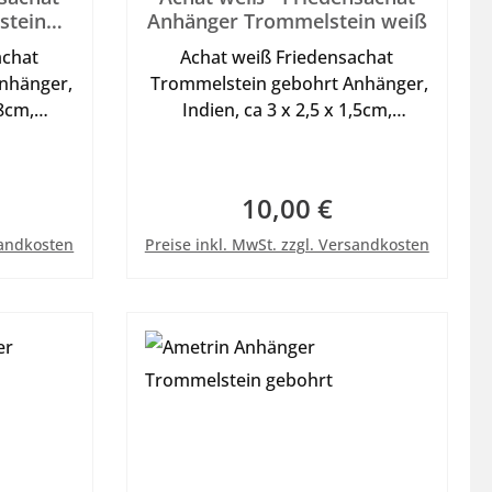
stein
Anhänger Trommelstein weiß
achat
Achat weiß Friedensachat
nhänger,
Trommelstein gebohrt Anhänger,
,8cm,
Indien, ca 3 x 2,5 x 1,5cm,
ück zum
22g, schönes Einzelstück zum
 mit
tragen als Anhänger mit
s. in der
Lederband oder Halsreif s. in der
10,00 €
eis:
Regulärer Preis:
bb. mit
Kategorie Sonstiges, Abb. mit
b
In den Warenkorb
Dekoband.
sandkosten
Preise inkl. MwSt. zzgl. Versandkosten