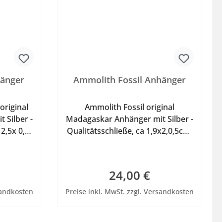
hänger
Ammolith Fossil Anhänger
original
Ammolith Fossil original
 Silber -
Madagaskar Anhänger mit Silber -
 2,5x 0,6
Qualitätsschließe, ca 1,9x2,0,5cm,
nzelstück
6,2g, ausgesuchtes Einzelstück
er zum
gearbeitet als Anhänger zum
 mit
tragen als Halskette mit
24,00 €
eis:
Regulärer Preis:
s. unter
Lederband oder Halsreif s. unter
b
In den Warenkorb
oband.
Zubehör, Abb. mit Dekoband.
sandkosten
Preise inkl. MwSt. zzgl. Versandkosten