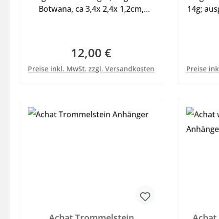
Botwana, ca 3,4x 2,4x 1,2cm,
14g; aus
18,5g, schönes Einzelstück zum
zum a
tragen als Anhänger mit
oder Hal
Lederband oder Halsreif s. in der
12,00 €
Regulärer Preis:
Kategorie Sonstiges, Abb. mit
In den Warenkorb
Dekoband.
Preise inkl. MwSt. zzgl. Versandkosten
Preise in
Achat Trommelstein
Achat 