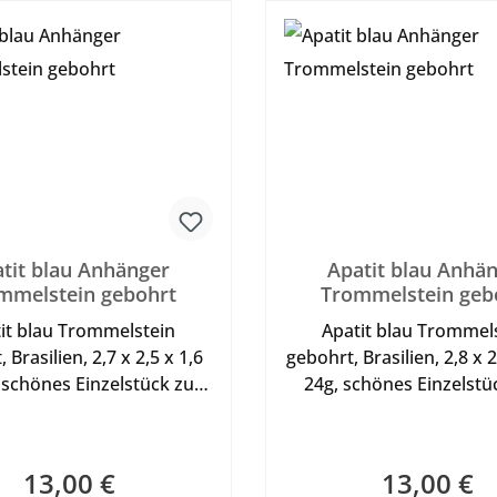
tit blau Anhänger
Apatit blau Anhä
mmelstein gebohrt
Trommelstein geb
it blau Trommelstein
Apatit blau Trommel
 Brasilien, 2,7 x 2,5 x 1,6
gebohrt, Brasilien, 2,8 x 
 schönes Einzelstück zum
24g, schönes Einzelst
en an Lederband oder
tragen an Lederband
f - siehe bei im Shop in
Halsreif - siehe bei im
 Kategorie Sonstiges
der Kategorie Sonst
13,00 €
13,00 €
Regulärer Preis:
Regulärer Pr