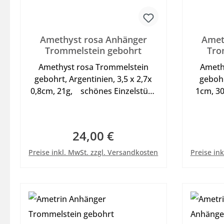
Amethyst rosa Anhänger
Amet
Trommelstein gebohrt
Tro
Amethyst rosa Trommelstein
Ameth
gebohrt, Argentinien, 3,5 x 2,7x
gebohr
0,8cm, 21g, schönes Einzelstück
1cm, 3
zum tragen an Lederband oder
zum tr
Halsreif - siehe bei im Shop in
Halsrei
der Kategorie Sonstiges , Abb. ist
der Kate
24,00 €
Regulärer Preis:
mit Dekoband
In den Warenkorb
Preise inkl. MwSt. zzgl. Versandkosten
Preise in