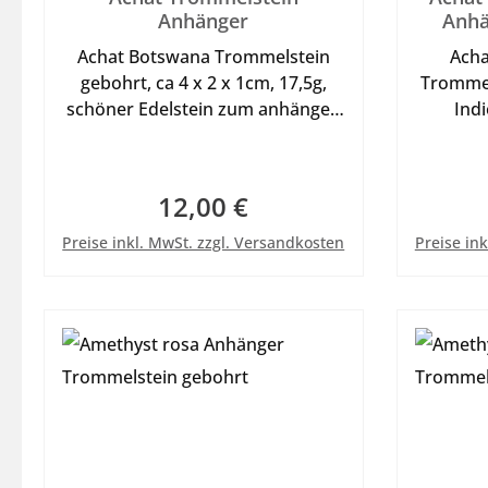
Anhänger
Anhä
Achat Botswana Trommelstein
Acha
gebohrt, ca 4 x 2 x 1cm, 17,5g,
Trommel
schöner Edelstein zum anhängen
Indi
mit Lederband oder Halsreif, bei
26g, s
uns bestellbar unter Zubehör
tra
Lederban
12,00 €
Regulärer Preis:
Katego
In den Warenkorb
Preise inkl. MwSt. zzgl. Versandkosten
Preise in