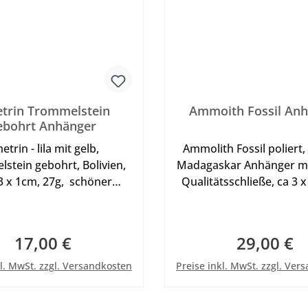
trin Trommelstein
Ammoith Fossil An
ebohrt Anhänger
etrin - lila mit gelb,
Ammolith Fossil poliert, 
stein gebohrt, Bolivien,
Madagaskar Anhänger mit
 3 x 1cm, 27g, schöner
Qualitätsschließe, ca 3 x
 Edelstein, geeignet zum
cm 13g, ausgesuchtes Ei
en mit Lederband oder
gearbeitet als Anhäng
eif - passend siehe in
tragen als Halskette
17,00 €
29,00 €
Regulärer Preis:
Regulärer Pr
Kategorie Zubehör , Abb.
Lederband oder Halsreif 
In den Warenkorb
In den Warenkor
 Dekoband aufgenommen
Zubehör, Abb. mit Dek
kl. MwSt. zzgl. Versandkosten
Preise inkl. MwSt. zzgl. Ver