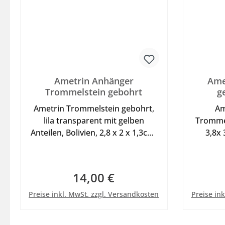
Ametrin Anhänger
Ame
Trommelstein gebohrt
g
Ametrin Trommelstein gebohrt,
Am
lila transparent mit gelben
Trommel
Anteilen, Bolivien, 2,8 x 2 x 1,3cm,
3,8x
16g, schönes Einzelstück zum
Anhänger
tragen an Lederband oder
trag
Halsreif - siehe bei im Shop in
Halsr
14,00 €
Regulärer Preis:
der Kategorie Sonstiges
unserer 
In den Warenkorb
ist mit
Preise inkl. MwSt. zzgl. Versandkosten
Preise in