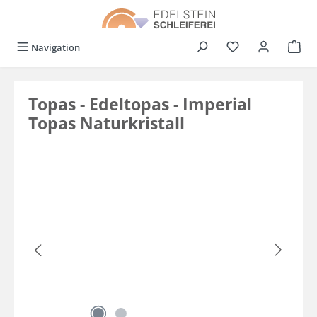
alt springen
Du hast 0 Produkt
Navigation
Topas - Edeltopas - Imperial
Topas Naturkristall
Bildergalerie überspringen