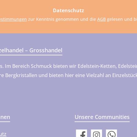
dresse
Datenschutz
estimmungen
zur Kenntnis genommen und die
AGB
gelesen und bi
nzelhandel – Grosshandel
ns. Im Bereich Schmuck bieten wir Edelstein-Ketten, Edels
 Bergkristallen und bieten hier eine Vielzahl an Einzelstü
onen
Unsere Communities
utz