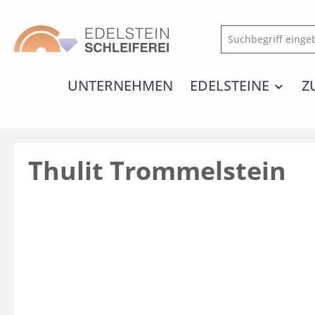
springen
Zur Hauptnavigation springen
UNTERNEHMEN
EDELSTEINE
Z
Thulit Trommelstein
Bildergalerie überspringen