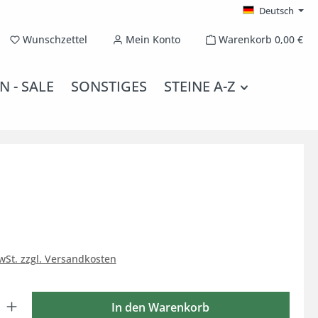
Deutsch
Du hast 0 Produkte auf dem Merkzettel
Wunschzettel
Mein Konto
Warenkorb
0,00 €
N - SALE
SONSTIGES
STEINE A-Z
MwSt. zzgl. Versandkosten
 Gib den gewünschten Wert ein oder benutze die Schaltflächen um die Anzahl
In den Warenkorb