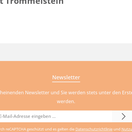
it Trommelstein"
Newsletter
cheinenden Newsletter und Sie werden stets unter den Ers
werden.
il-
urch reCAPTCHA geschützt und es gelten die
Datenschutzrichtlinie
und
Nutzu