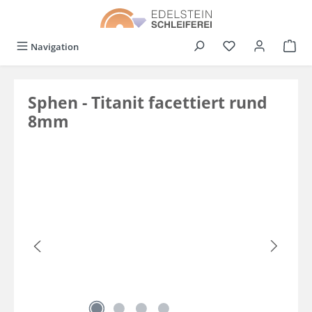
alt springen
Du hast 0 Produkt
Navigation
Sphen - Titanit facettiert rund
8mm
Bildergalerie überspringen