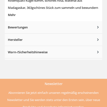
Rosenquarz Kugel 60mm, schönes rosa, Material aus
Madagaskar, 363gschönes Stück zum sammeln und bewundern
Mehr
Bewertungen
Hersteller
Warn-/Sicherheitshinweise
Newsletter
Abonnieren Sie jetzt einfach unseren regelmäßig erscheinenden
Newsletter und Sie werden stets unter den Ersten sein, über neue
Produkte und Angebote informiert werden.