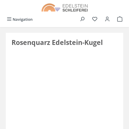
alt springen
Du hast 0 Produkt
Navigation
Rosenquarz Edelstein-Kugel
Bildergalerie überspringen