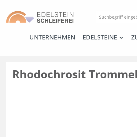
springen
Zur Hauptnavigation springen
UNTERNEHMEN
EDELSTEINE
Z
Rhodochrosit Trommel
Bildergalerie überspringen