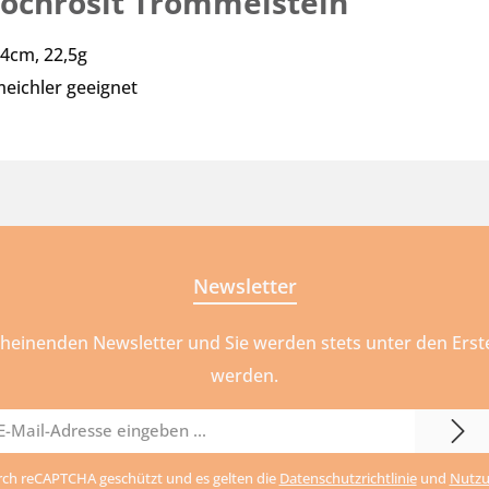
ochrosit Trommelstein"
,4cm, 22,5g
eichler geeignet
Newsletter
cheinenden Newsletter und Sie werden stets unter den Ers
werden.
il-
urch reCAPTCHA geschützt und es gelten die
Datenschutzrichtlinie
und
Nutzu