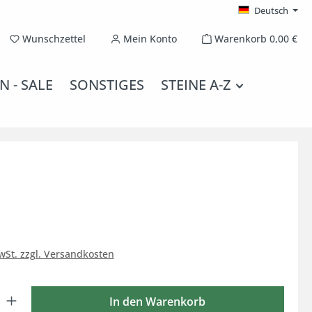
Deutsch
Du hast 0 Produkte auf dem Merkzettel
Wunschzettel
Mein Konto
Warenkorb
0,00 €
N - SALE
SONSTIGES
STEINE A-Z
MwSt. zzgl. Versandkosten
 Gib den gewünschten Wert ein oder benutze die Schaltflächen um die Anzahl
In den Warenkorb