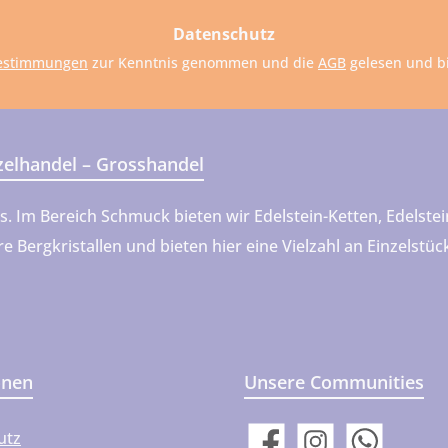
dresse
Datenschutz
estimmungen
zur Kenntnis genommen und die
AGB
gelesen und bi
nzelhandel – Grosshandel
ns. Im Bereich Schmuck bieten wir Edelstein-Ketten, Edels
 Bergkristallen und bieten hier eine Vielzahl an Einzelstü
onen
Unsere Communities
utz