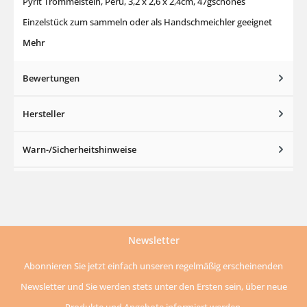
Pyrit Trommelstein, Peru, 3,2 x 2,6 x 2,4cm, 47gschönes
Einzelstück zum sammeln oder als Handschmeichler geeignet
Mehr
Bewertungen
Hersteller
Warn-/Sicherheitshinweise
Newsletter
Abonnieren Sie jetzt einfach unseren regelmäßig erscheinenden
Newsletter und Sie werden stets unter den Ersten sein, über neue
Produkte und Angebote informiert werden.