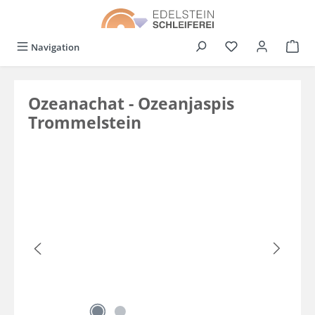
alt springen
Du hast 0 Produkt
Navigation
Ozeanachat - Ozeanjaspis
Trommelstein
Bildergalerie überspringen