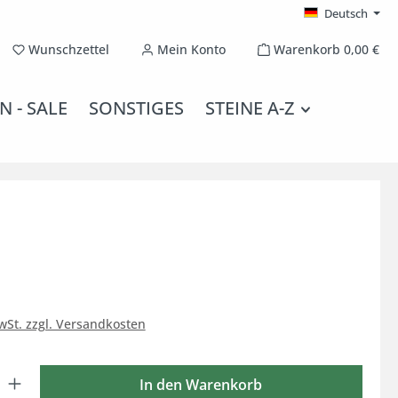
Deutsch
Du hast 0 Produkte auf dem Merkzettel
Wunschzettel
Mein Konto
Warenkorb
0,00 €
N - SALE
SONSTIGES
STEINE A-Z
MwSt. zzgl. Versandkosten
 Gib den gewünschten Wert ein oder benutze die Schaltflächen um die Anzahl
In den Warenkorb