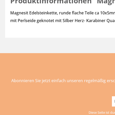
Produktinformationen "Magne
Magnesit Edelsteinkette, runde flache Teile ca 10x5m
mit Perlseide geknotet mit Silber Herz- Karabiner Qu
Abonnieren Sie jetzt einfach unseren regelmäßig ers
E-
Ma
Diese Seite ist d