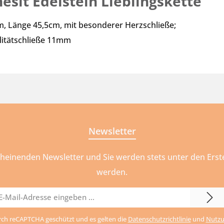
sit Edelstein Lieblingskette"
m, Länge 45,5cm, mit besonderer Herzschließe;
alitätschließe 11mm
Newsletter
cheinenden Newsletter und Sie werden stets unter den Ers
werden.
il-
urch reCAPTCHA geschützt und es gelten die
Datenschutzrichtlinie
und
Nutzu