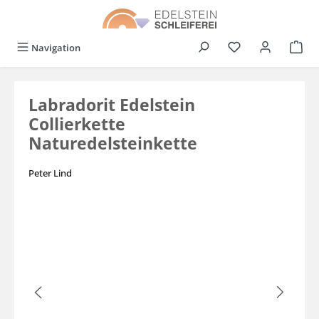
alt springen
Du hast 0 Produkt
Navigation
Labradorit Edelstein
Collierkette
Naturedelsteinkette
Peter Lind
Bildergalerie überspringen