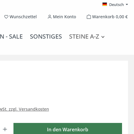
Deutsch
Du hast 0 Produkte auf dem Merkzettel
Wunschzettel
Mein Konto
Warenkorb
0,00 €
N - SALE
SONSTIGES
STEINE A-Z
MwSt. zzgl. Versandkosten
 Gib den gewünschten Wert ein oder benutze die Schaltflächen um die Anzahl
In den Warenkorb