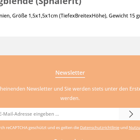
blende (Sphalerit)"
nien, Größe 1,5x1,5x1cm (TiefexBreitexHöhe), Gewicht 15 g
Newsletter
cheinenden Newsletter und Sie werden stets unter den Ers
werden.
il-
urch reCAPTCHA geschützt und es gelten die
Datenschutzrichtlinie
und
Nutzu
dresse