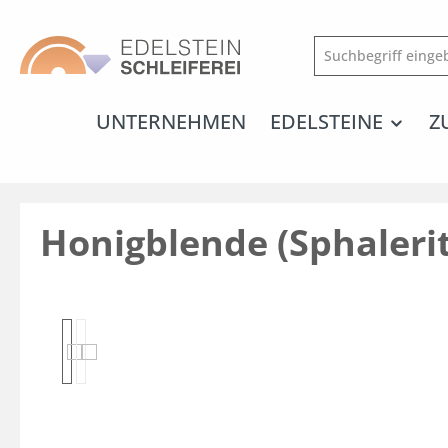
springen
Zur Hauptnavigation springen
UNTERNEHMEN
EDELSTEINE
Z
Honigblende (Sphalerit
Bildergalerie überspringen