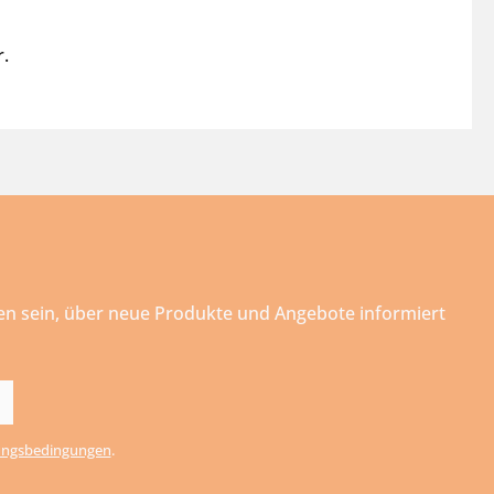
r.
ten sein, über neue Produkte und Angebote informiert
ngsbedingungen
.