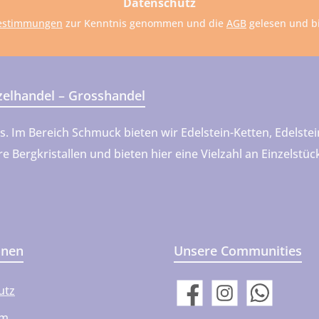
Datenschutz
estimmungen
zur Kenntnis genommen und die
AGB
gelesen und bi
nzelhandel – Grosshandel
ns. Im Bereich Schmuck bieten wir Edelstein-Ketten, Edels
 Bergkristallen und bieten hier eine Vielzahl an Einzelstü
onen
Unsere Communities
utz
Facebook
Instagram
WhatsApp
um