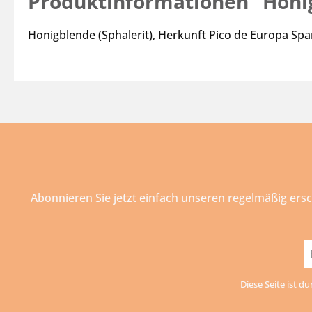
Produktinformationen "Honig
Honigblende (Sphalerit), Herkunft Pico de Europa Spa
Abonnieren Sie jetzt einfach unseren regelmäßig ers
E-
Ma
Diese Seite ist d
A