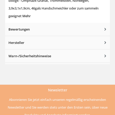
Eklogit - Omphazit-Granat, Trommelstein, Norwegen,
3,9x3,1x1,9cm, 46gals Handschmeichler oder zum sammeln
geeignet
Mehr
Bewertungen
Hersteller
Warn-/Sicherheitshinweise
Newsletter
Abonnieren Sie jetzt einfach unseren regelmäßig erscheinenden
Newsletter und Sie werden stets unter den Ersten sein, über neue
Produkte und Angebote informiert werden.