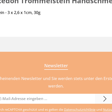
cedon Trommelstein Handschme
 - 3 x 2,6 x 1cm, 30g
Newsletter
cheinenden Newsletter und Sie werden stets unter den Ers
werden.
il-
urch reCAPTCHA geschützt und es gelten die
Datenschutzrichtlinie
und
Nutzu