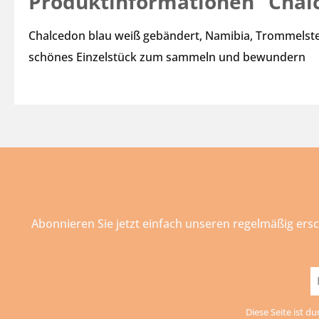
Produktinformationen "Chal
Chalcedon blau weiß gebändert, Namibia, Trommelstein
schönes Einzelstück zum sammeln und bewundern
Abonnieren Sie jetzt einfach unseren regelmäßig ers
E-
Ma
Diese Seite ist d