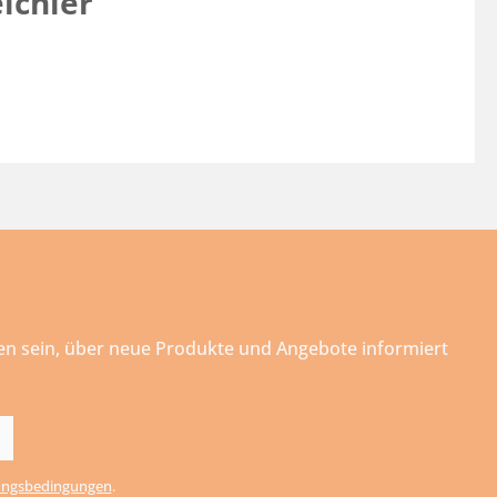
ichler"
ten sein, über neue Produkte und Angebote informiert
ngsbedingungen
.