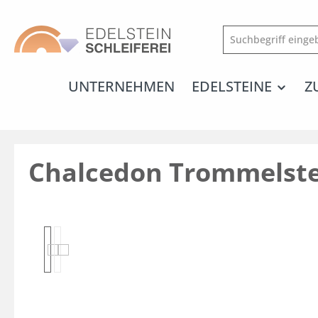
springen
Zur Hauptnavigation springen
UNTERNEHMEN
EDELSTEINE
Z
Chalcedon Trommelste
Bildergalerie überspringen