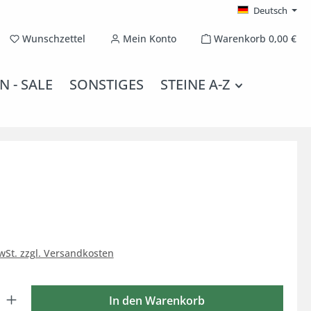
Deutsch
Du hast 0 Produkte auf dem Merkzettel
Wunschzettel
Mein Konto
Warenkorb
0,00 €
N - SALE
SONSTIGES
STEINE A-Z
MwSt. zzgl. Versandkosten
 Gib den gewünschten Wert ein oder benutze die Schaltflächen um die Anzahl
In den Warenkorb