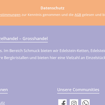
dresse
Datenschutz
estimmungen
zur Kenntnis genommen und die
AGB
gelesen und bi
nzelhandel – Grosshandel
ns. Im Bereich Schmuck bieten wir Edelstein-Ketten, Edels
 Bergkristallen und bieten hier eine Vielzahl an Einzelstü
onen
Unsere Communities
utz