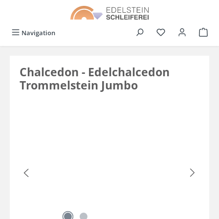
alt springen
Du hast 0 Produkt
Navigation
Chalcedon - Edelchalcedon
Trommelstein Jumbo
Bildergalerie überspringen