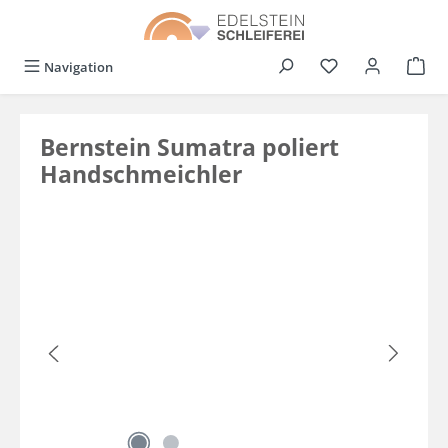
alt springen
Du hast 0 Produkt
Navigation
Bernstein Sumatra poliert
Handschmeichler
Bildergalerie überspringen