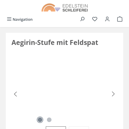
alt springen
Du hast 0 Produkt
Navigation
Aegirin-Stufe mit Feldspat
Bildergalerie überspringen