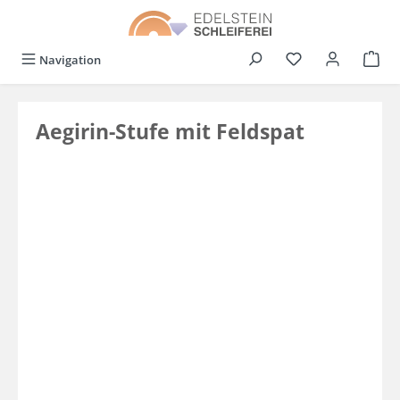
alt springen
Du hast 0 Produkt
Navigation
Aegirin-Stufe mit Feldspat
Bildergalerie überspringen