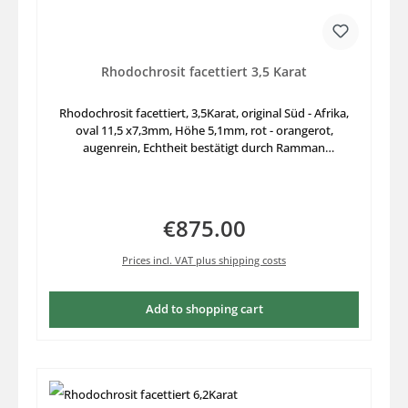
Rhodochrosit facettiert 3,5 Karat
Rhodochrosit facettiert, 3,5Karat, original Süd - Afrika,
oval 11,5 x7,3mm, Höhe 5,1mm, rot - orangerot,
augenrein, Echtheit bestätigt durch Ramman
Spektroskop, wunderbarer besonderer Edelstein - Rarität
zum sammeln, bedingt geeignet zum fassen in Gold -
oder Silberschmuck.
€875.00
Regular price:
Prices incl. VAT plus shipping costs
Add to shopping cart